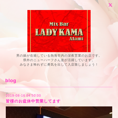
男の娘が在籍している熱海市内の深夜営業のお店です。
県外のニューハーフさん達が活躍しています。
みなさま怖れずに勇気を出して入店致しましょう！
blog
2019-08-16 04:50:00
皆様のお盆休中営業してます