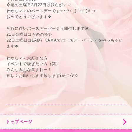
今週の土曜日2月22日は我らがママ
わかなママのバースデーです✨･:*+.(( °ω° ))/.:+
おめでとうございます🍀
それに伴いバースデーパーティ開催します💓
21日金曜日はものの怪姫
22日土曜日はLADY KAMAでバースデーパーティをやっちゃい
ます🍀
わかなママ大好きな方
イベントで騒ぎたい方（笑）
みんなみんな集まれー！
宜しくお願いします致します(๑•̀ㅁ•́ฅ✧
トップページ