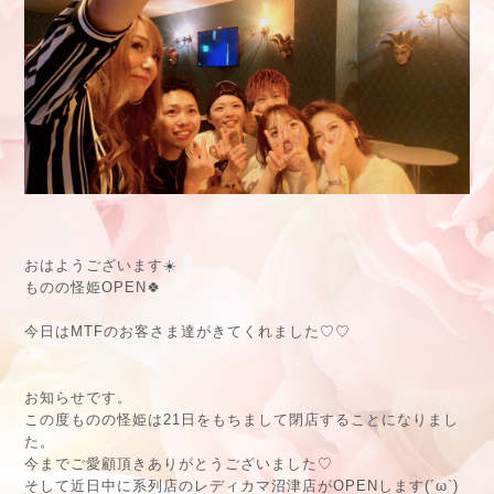
おはようございます☀️
ものの怪姫OPEN🍀
今日はMTFのお客さま達がきてくれました♡♡
お知らせです。
この度ものの怪姫は21日をもちまして閉店することになりまし
た。
今までご愛顧頂きありがとうございました♡
そして近日中に系列店のレディカマ沼津店がOPENします(´ω`)